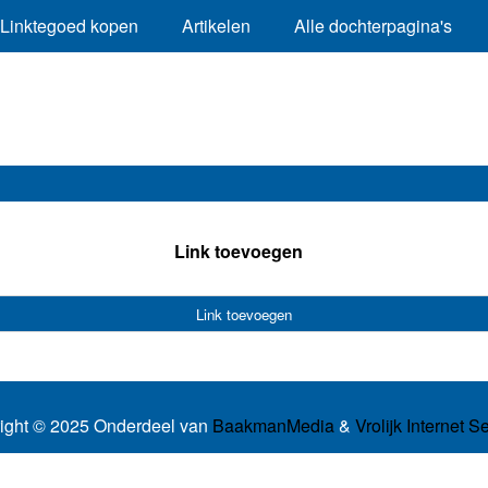
Linktegoed kopen
Artikelen
Alle dochterpagina's
Link toevoegen
Link toevoegen
ight © 2025 Onderdeel van
BaakmanMedia
&
Vrolijk Internet S